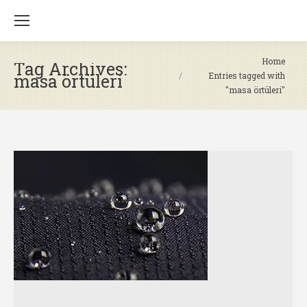
You are here:
Home
Tag Archives:
masa örtüleri
Entries tagged with
"masa örtüleri"