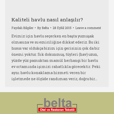
Kaliteli havlu nasıl anlaşılır?
Faydalı Bilgiler
By
Belta
28 Eylül 2015
Leave a comment
Evimiz için havlu seçerken en başta yumuşak
olmasına ve su emiciliğine dikkat ederiz. Bu iki
husus var oldukça bizim için gerisinin çok da bir
önemi yoktur. Sık dokunmuş, tüyleri (hav) uzun,
yüzde yüz pamuktan mamül herhangi bir havlu
ev ortamında işimizi rahatlıkla görecektir. Peki
aynı havlu konaklama hizmeti veren bir
işletmede ne ölçüde randıman verir, doğru bir…