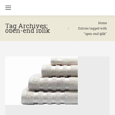
You are here:
Home
Tag Archives:
open-end iplik
Entries tagged with
"open-end iplik"