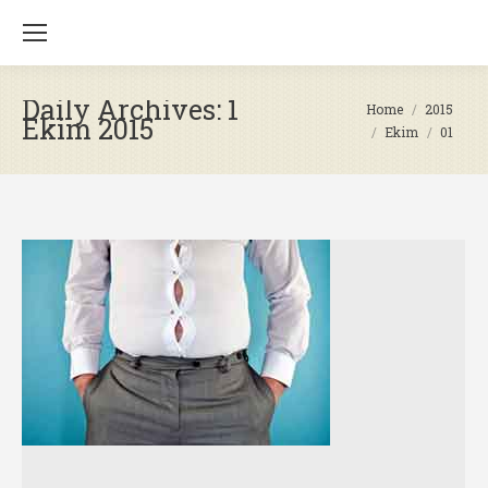
Daily Archives:
1
You are here:
Home
2015
Ekim 2015
Ekim
01