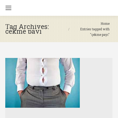
You are here:
Home
Tag Archives:
çekme payı
Entries tagged with
"çekme payı"