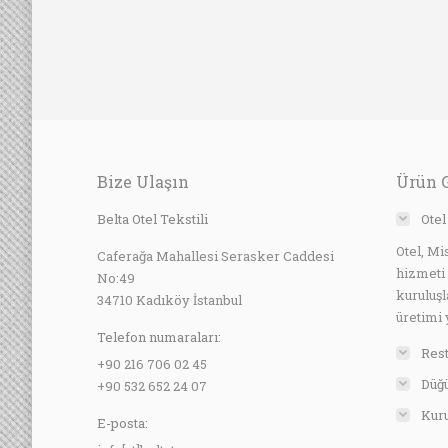
Bize Ulaşın
Ürün 
Belta Otel Tekstili
Otel
Otel, Mi
Caferağa Mahallesi Serasker Caddesi
hizmeti
No:49
kuruluşl
34710 Kadıköy İstanbul
üretimi 
Telefon numaraları:
Rest
+90 216 706 02 45
Düğü
+90 532 652 24 07
Kuru
E-posta: