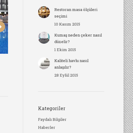
Restoran masa ölçüleri
seçimi
10 Kasım 2015
Kumaş neden çeker nasıl
düzelir?
1 Ekim 2015
Kaliteli havlu nasıl
l
Aktuğ Otel
Ak
anlaşılır?
28 Eylül 2015
Kategoriler
Faydalı Bilgiler
Haberler