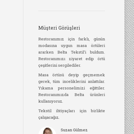
Müşteri Görüşleri
ile 2004 yılından bu
Restoranımız için farklı, günün
Belta Tekstil’i
. Otelimize tekstil
modasına uygun masa örtüleri
Telefonda hi
lımı konusunda
ararken Belta Tekstil’i buldum.
samimi ve ya
u.
Restoranımızı ziyaret edip örtü
benimle ilgilen
çeşitlerini sergilediler.
rımızın, restoran ve
Yakınlıklarında
ızın tefrişat işlerini
Masa örtüsü deyip geçmemek
kalktım geld
. İşlerini taahhüt
gerek, tüm inceliklerini anlattılar.
siparişini verd
 teslim ettiler.
Yıkama personelimizi eğittiler.
diktiler, yur
Restoranımızda Belta ürünleri
hazırlayıp sevk 
ndan son derece
kullanıyoruz.
. Bize sağladıkları
Örtülerim be
ü tüm çalışanlarına
Tekstil ihtiyaçları için birlikte
vardı. Çok
ruz.
çalışacağız.
herkese tavsiy
mal Akın
Suzan Gülmez
Esr