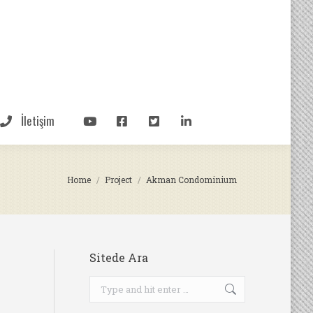
İletişim
You are here:
Home
Project
Akman Condominium
Sitede Ara
Search: