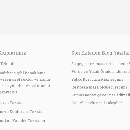
İşletmeci / Bourg de
Ge
Four Restoran
Ele
Gruplarımız
Son Eklenen Blog Yazılar
 Tekstili
Su geçirmez masa örtüsü nedir
Perde ve Yatak Örtülerinde ren
safirhane gibi konaklama
 veren özel sektör ve kamu
Yatak Koruyucu Alez seçimi
arına yönelik tekstil ürünleri
Restoran masa ölçüleri seçimi
yapıyoruz.
Kumaş neden çeker nasıl düzeli
oran Tekstili
Kaliteli havlu nasıl anlaşılır?
n ve Konferans Tekstili
mlara Yönelik Tekstiller