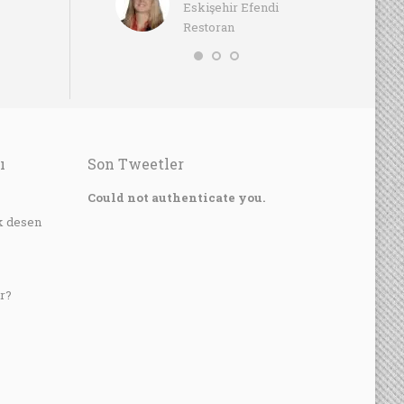
nel Müdür /
Eskişehir Efendi
İşl
gance Resort Otel
Restoran
Fou
ı
Son Tweetler
?
Could not authenticate you.
k desen
r?