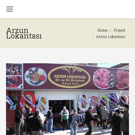
Arzun
You are here:
Home
Project
Lokantası
Arzun Lokantası