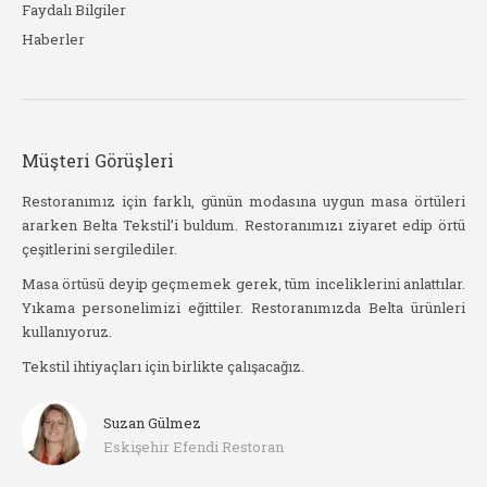
Faydalı Bilgiler
Haberler
Müşteri Görüşleri
stil
Restoranımız için farklı, günün modasına uygun masa örtüleri
Be
ararken Belta Tekstil’i buldum. Restoranımızı ziyaret edip örtü
kad
çeşitlerini sergilediler.
işat
Yak
slim
Masa örtüsü deyip geçmemek gerek, tüm inceliklerini anlattılar.
sip
Yıkama personelimizi eğittiler. Restoranımızda Belta ürünleri
haz
kullanıyoruz.
arı
Ör
Tekstil ihtiyaçları için birlikte çalışacağız.
he
Suzan Gülmez
Eskişehir Efendi Restoran