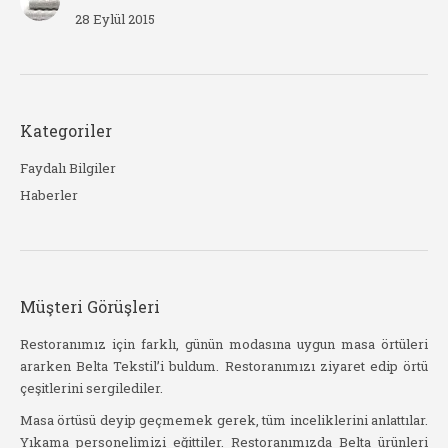
28 Eylül 2015
Kategoriler
Faydalı Bilgiler
Haberler
Müşteri Görüşleri
l
Restoranımız için farklı, günün modasına uygun masa örtüleri
Belta
ararken Belta Tekstil’i buldum. Restoranımızı ziyaret edip örtü
kadar
çeşitlerini sergilediler.
t
Yakın
m
Masa örtüsü deyip geçmemek gerek, tüm inceliklerini anlattılar.
sipar
Yıkama personelimizi eğittiler. Restoranımızda Belta ürünleri
hazırl