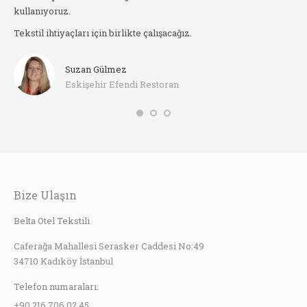
kullanıyoruz.
ı
Örtü
Tekstil ihtiyaçları için birlikte çalışacağız.
herke
Suzan Gülmez
Eskişehir Efendi Restoran
Bize Ulaşın
Belta Otel Tekstili
Caferağa Mahallesi Serasker Caddesi No:49
34710 Kadıköy İstanbul
Telefon numaraları:
+90 216 706 02 45