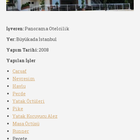
İşveren:
Panorama Otelcilik
Yer:
Büyükada İstanbul
Yapım Tarihi:
2008
Yapılan İşler
Çarşaf
Nevresim
Havlu
Perde
Yatak Örtüleri
Pike
Yatak Koruyucu Alez
Masa Örtüsü
Runner
Peçete