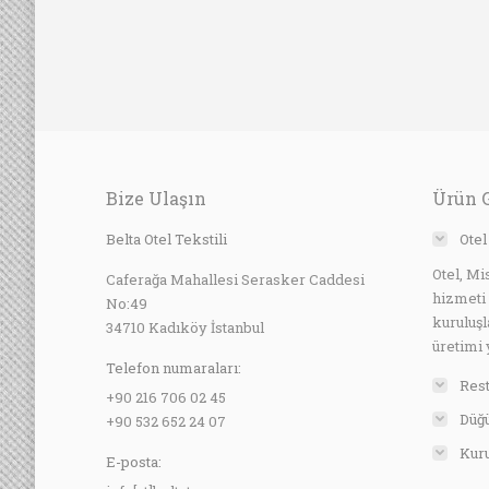
Bize Ulaşın
Ürün 
Belta Otel Tekstili
Otel
Otel, Mi
Caferağa Mahallesi Serasker Caddesi
hizmeti
No:49
kuruluşl
34710 Kadıköy İstanbul
üretimi 
Telefon numaraları:
Rest
+90 216 706 02 45
Düğü
+90 532 652 24 07
Kuru
E-posta: