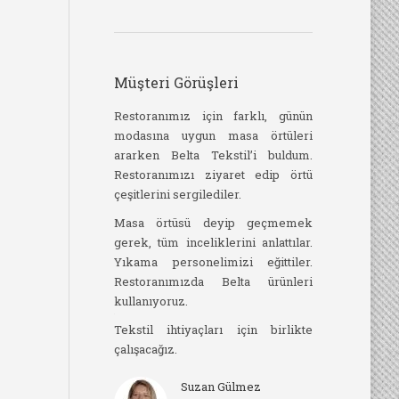
Müşteri Görüşleri
ile 2004 yılından bu
Restoranımız için farklı, günün
Belta Tekstil’i
. Otelimize tekstil
modasına uygun masa örtüleri
Telefonda hi
lımı konusunda
ararken Belta Tekstil’i buldum.
samimi ve ya
u.
Restoranımızı ziyaret edip örtü
benimle ilgilen
çeşitlerini sergilediler.
rımızın, restoran ve
Yakınlıklarında
ızın tefrişat işlerini
Masa örtüsü deyip geçmemek
kalktım geld
. İşlerini taahhüt
gerek, tüm inceliklerini anlattılar.
siparişini verd
 teslim ettiler.
Yıkama personelimizi eğittiler.
diktiler, yur
Restoranımızda Belta ürünleri
hazırlayıp sevk 
ndan son derece
kullanıyoruz.
. Bize sağladıkları
Örtülerim be
ü tüm çalışanlarına
Tekstil ihtiyaçları için birlikte
vardı. Çok
ruz.
çalışacağız.
herkese tavsiy
mal Akın
Suzan Gülmez
Esr