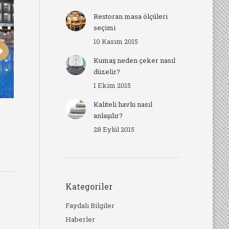
Restoran masa ölçüleri
seçimi
10 Kasım 2015
Kumaş neden çeker nasıl
düzelir?
1 Ekim 2015
Kaliteli havlu nasıl
l
Aktuğ Otel
Ak
anlaşılır?
28 Eylül 2015
Kategoriler
Faydalı Bilgiler
Haberler