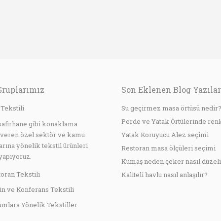
İşletmeci / Bourg de
Ge
Four Restoran
Ele
Gruplarımız
Son Eklenen Blog Yazılar
 Tekstili
Su geçirmez masa örtüsü nedir
Perde ve Yatak Örtülerinde ren
safirhane gibi konaklama
 veren özel sektör ve kamu
Yatak Koruyucu Alez seçimi
arına yönelik tekstil ürünleri
Restoran masa ölçüleri seçimi
yapıyoruz.
Kumaş neden çeker nasıl düzeli
oran Tekstili
Kaliteli havlu nasıl anlaşılır?
n ve Konferans Tekstili
mlara Yönelik Tekstiller