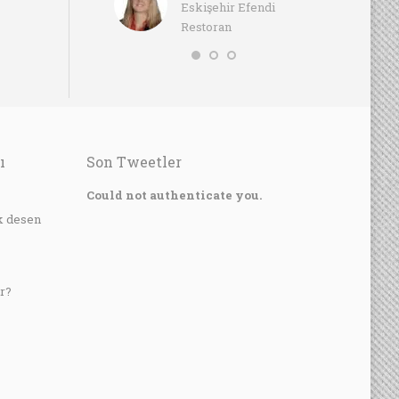
nel Müdür /
Eskişehir Efendi
İşl
gance Resort Otel
Restoran
Fou
ı
Son Tweetler
?
Could not authenticate you.
k desen
r?