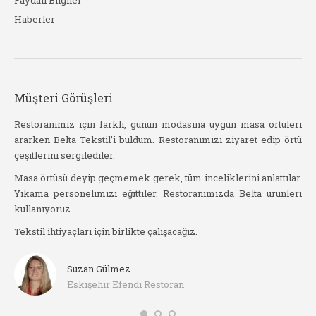
Faydalı Bilgiler
Haberler
Müşteri Görüşleri
stil
Restoranımız için farklı, günün modasına uygun masa örtüleri
Be
ararken Belta Tekstil’i buldum. Restoranımızı ziyaret edip örtü
kad
çeşitlerini sergilediler.
işat
Yak
slim
Masa örtüsü deyip geçmemek gerek, tüm inceliklerini anlattılar.
sip
Yıkama personelimizi eğittiler. Restoranımızda Belta ürünleri
haz
kullanıyoruz.
arı
Ör
Tekstil ihtiyaçları için birlikte çalışacağız.
he
Suzan Gülmez
Eskişehir Efendi Restoran