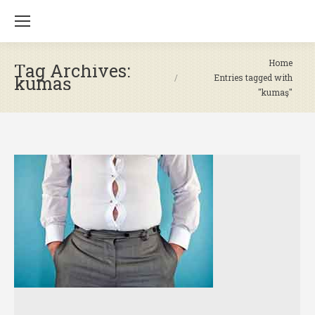
You are here:
Home
Tag Archives:
kumaş
Entries tagged with
"kumaş"