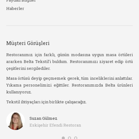
Faydalı Bilgiler
Haberler
Müşteri Görüşleri
stil
Restoranımız için farklı, günün modasına uygun masa örtüleri
Be
ararken Belta Tekstil’i buldum. Restoranımızı ziyaret edip örtü
kad
çeşitlerini sergilediler.
işat
Yak
slim
Masa örtüsü deyip geçmemek gerek, tüm inceliklerini anlattılar.
sip
Yıkama personelimizi eğittiler. Restoranımızda Belta ürünleri
haz
kullanıyoruz.
arı
Ör
Tekstil ihtiyaçları için birlikte çalışacağız.
he
Suzan Gülmez
Eskişehir Efendi Restoran