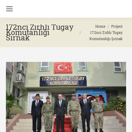
172nci Zırhlı Tugay
You are here:
Home
Project
Komutanlığı
172nci Zırhlı Tugay
Şırnak
Komutanlığı Şırnak