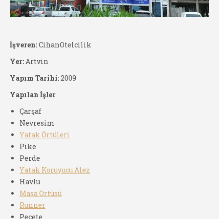
İşveren:
CihanOtelcilik
Yer:
Artvin
Yapım Tarihi:
2009
Yapılan İşler
Çarşaf
Nevresim
Yatak Örtüleri
Pike
Perde
Yatak Koruyucu Alez
Havlu
Masa Örtüsü
Runner
Peçete