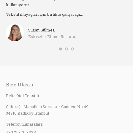
kullanıyoruz.
arı
Ör
Tekstil ihtiyaçları için birlikte çalışacağız.
he
Suzan Gülmez
Eskişehir Efendi Restoran
Bize Ulaşın
Belta Otel Tekstili
Caferağa Mahallesi Serasker Caddesi No:49
34710 Kadıköy İstanbul
Telefon numaraları:
+90 216 706 02 45