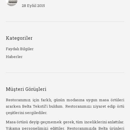
28 Eylül 2015
Kategoriler
Faydalı Bilgiler
Haberler
Müşteri Görüşleri
stil
Restoranımız için farklı, günün modasına uygun masa örtüleri
Be
ararken Belta Tekstil’i buldum. Restoranımızı ziyaret edip örtü
kad
çeşitlerini sergilediler.
işat
Yak
slim
Masa örtüsü deyip geçmemek gerek, tüm inceliklerini anlattılar.
sip
Yıkama personelimizi eğittiler. Restoranımızda Belta ürünleri
haz