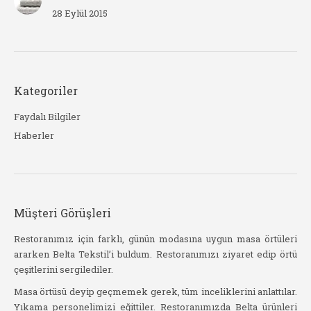
28 Eylül 2015
Kategoriler
Faydalı Bilgiler
Haberler
Müşteri Görüşleri
til
Restoranımız için farklı, günün modasına uygun masa örtüleri
Bel
ararken Belta Tekstil’i buldum. Restoranımızı ziyaret edip örtü
kad
çeşitlerini sergilediler.
şat
Yakı
lim
Masa örtüsü deyip geçmemek gerek, tüm inceliklerini anlattılar.
sipa
Yıkama personelimizi eğittiler. Restoranımızda Belta ürünleri
hazı