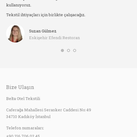
kullanıyoruz.
arı
Ört
Tekstil ihtiyaçları için birlikte çalışacağız.
her
Suzan Gülmez
Eskişehir Efendi Restoran
Bize Ulaşın
Belta Otel Tekstili
Caferağa Mahallesi Serasker Caddesi No:49
34710 Kadıköy İstanbul
Telefon numaraları:
+90 216 706 02 45