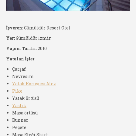
İşveren:
Gümüldür Resort Otel
Yer:
Gümüldür İzmir
Yapım Tarihi:
2010
Yapılan İşler
Çarşaf
Nevresim
Yatak Koruyucu Alez
Pike
Yatak örtüsü
Yastık
Masa örtüsü
Runner
Peçete
Masa Eteği Skirt