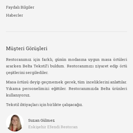
Faydalı Bilgiler
Haberler
Müşteri Görüşleri
stil
Restoranımız için farklı, günün modasına uygun masa örtüleri
Be
ararken Belta Tekstil’i buldum. Restoranımızı ziyaret edip örtü
kad
çeşitlerini sergilediler.
işat
Yak
slim
Masa örtüsü deyip geçmemek gerek, tüm inceliklerini anlattılar.
sip
Yıkama personelimizi eğittiler. Restoranımızda Belta ürünleri
haz
kullanıyoruz.
arı
Ör
Tekstil ihtiyaçları için birlikte çalışacağız.
he
Suzan Gülmez
Eskişehir Efendi Restoran