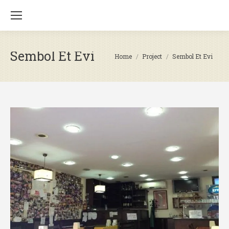
Sembol Et Evi
You are here:
Home
Project
Sembol Et Evi