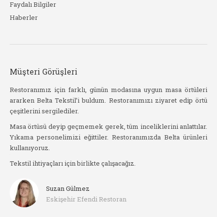
Faydalı Bilgiler
Haberler
Müşteri Görüşleri
stil
Restoranımız için farklı, günün modasına uygun masa örtüleri
Be
ararken Belta Tekstil’i buldum. Restoranımızı ziyaret edip örtü
kad
çeşitlerini sergilediler.
işat
Yak
slim
Masa örtüsü deyip geçmemek gerek, tüm inceliklerini anlattılar.
sip
Yıkama personelimizi eğittiler. Restoranımızda Belta ürünleri
haz
kullanıyoruz.
arı
Ör
Tekstil ihtiyaçları için birlikte çalışacağız.
he
Suzan Gülmez
Eskişehir Efendi Restoran