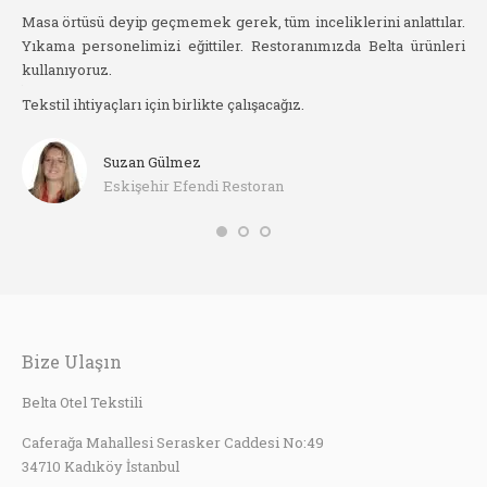
slim
Masa örtüsü deyip geçmemek gerek, tüm inceliklerini anlattılar.
sip
Yıkama personelimizi eğittiler. Restoranımızda Belta ürünleri
haz
kullanıyoruz.
arı
Ör
Tekstil ihtiyaçları için birlikte çalışacağız.
he
Suzan Gülmez
Eskişehir Efendi Restoran
Bize Ulaşın
Belta Otel Tekstili
Caferağa Mahallesi Serasker Caddesi No:49
34710 Kadıköy İstanbul