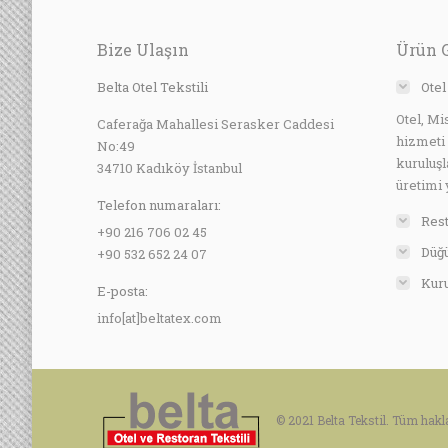
Bize Ulaşın
Ürün 
Belta Otel Tekstili
Otel
Otel, Mi
Caferağa Mahallesi Serasker Caddesi
hizmeti
No:49
kuruluşl
34710 Kadıköy İstanbul
üretimi 
Telefon numaraları:
Rest
+90 216 706 02 45
Düğü
+90 532 652 24 07
Kuru
E-posta:
info[at]beltatex.com
© 2021 Belta Tekstil. Tüm hakla