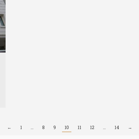
←
1
…
8
9
10
11
12
…
14
→