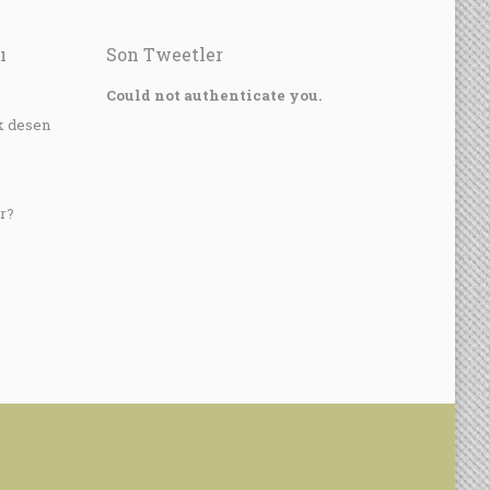
ı
Son Tweetler
?
Could not authenticate you.
k desen
r?