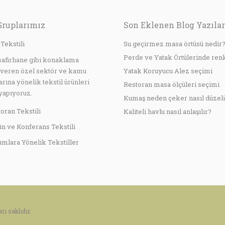
Gruplarımız
Son Eklenen Blog Yazılar
 Tekstili
Su geçirmez masa örtüsü nedir
Perde ve Yatak Örtülerinde ren
safirhane gibi konaklama
 veren özel sektör ve kamu
Yatak Koruyucu Alez seçimi
arına yönelik tekstil ürünleri
Restoran masa ölçüleri seçimi
yapıyoruz.
Kumaş neden çeker nasıl düzeli
oran Tekstili
Kaliteli havlu nasıl anlaşılır?
n ve Konferans Tekstili
mlara Yönelik Tekstiller
rı saklıdır.