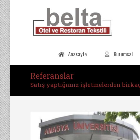
Anasayfa
Kurumsal
Referanslar
You are here:
Satış yaptığımız işletmelerden birka