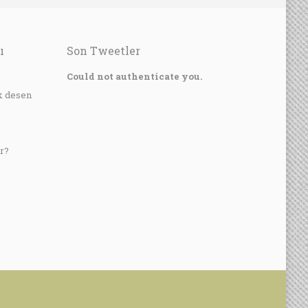
ı
Son Tweetler
?
Could not authenticate you.
k desen
r?