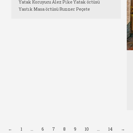
Yatak Koruyucu Alez Pike Yatak örtüsü
Yastık Masa örtüsü Runner Peçete
←
1
…
6
7
8
9
10
…
14
→