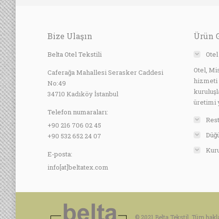
Bize Ulaşın
Ürün 
Belta Otel Tekstili
Otel
Otel, Mi
Caferağa Mahallesi Serasker Caddesi
hizmeti
No:49
kuruluşl
34710 Kadıköy İstanbul
üretimi 
Telefon numaraları:
Rest
+90 216 706 02 45
Düğü
+90 532 652 24 07
Kuru
E-posta:
info[at]beltatex.com
© 2021 Belta Tekstil. Tüm hakla