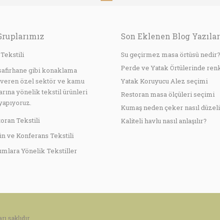
Gruplarımız
Son Eklenen Blog Yazılar
 Tekstili
Su geçirmez masa örtüsü nedir
Perde ve Yatak Örtülerinde ren
safirhane gibi konaklama
 veren özel sektör ve kamu
Yatak Koruyucu Alez seçimi
arına yönelik tekstil ürünleri
Restoran masa ölçüleri seçimi
yapıyoruz.
Kumaş neden çeker nasıl düzeli
oran Tekstili
Kaliteli havlu nasıl anlaşılır?
n ve Konferans Tekstili
mlara Yönelik Tekstiller
rı saklıdır.